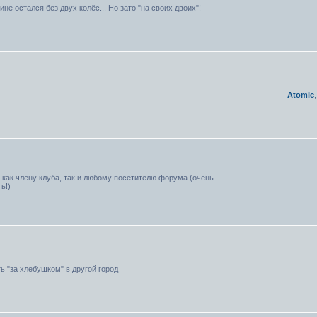
ине остался без двух колёс... Но зато "на своих двоих"!
Atomic
 как члену клуба, так и любому посетителю форума (очень
ь!)
ь "за хлебушком" в другой город