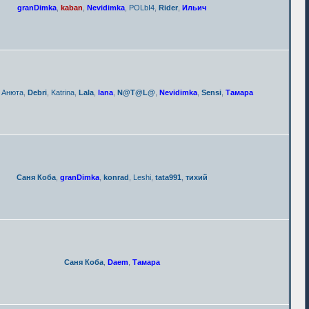
granDimka
,
kaban
,
Nevidimka
,
POLbI4
,
Rider
,
Ильич
,
Анюта
,
Debri
,
Katrina
,
Lala
,
lana
,
N@T@L@
,
Nevidimka
,
Sensi
,
Тамара
Саня Коба
,
granDimka
,
konrad
,
Leshi
,
tata991
,
тихий
Саня Коба
,
Daem
,
Тамара