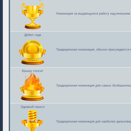
Номинация за выдающуюся работу над внешним 
Дебют года
Традиционная номинация, обычно присуждается н
Крышу сносит
Традиционная номинация для самых безбашенн
Здравый смысл
Традиционная номинация для наиболее дальнови