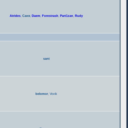
Atrides
,
Саня
,
Daem
,
Forestrash
,
Part1zan
,
Rudy
sant
belomor
,
Vovik