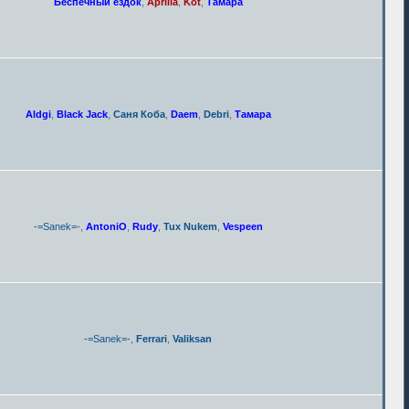
Беспечный ездок
,
Aprilia
,
Kot
,
Тамара
Aldgi
,
Black Jack
,
Саня Коба
,
Daem
,
Debri
,
Тамара
-=Sanek=-
,
AntoniO
,
Rudy
,
Tux Nukem
,
Vespeen
-=Sanek=-
,
Ferrari
,
Valiksan