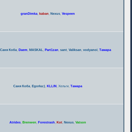
granDimka
,
kaban
,
Nexus
,
Vespeen
Саня Коба
,
Daem
,
MASKAL
,
Part1zan
,
sant
,
Valiksan
,
vodyanoi
,
Тамара
Саня Коба
,
Egorka:)
,
KLLIN
,
Хельги
,
Тамара
Atrides
,
Brenwen
,
Forestrash
,
Kot
,
Nexus
,
Vatson