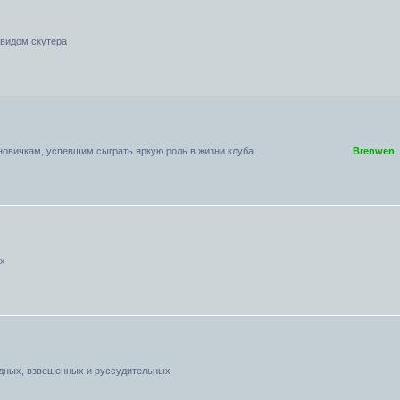
видом скутера
овичкам, успевшим сыграть яркую роль в жизни клуба
Brenwen
,
ых
дных, взвешенных и руссудительных