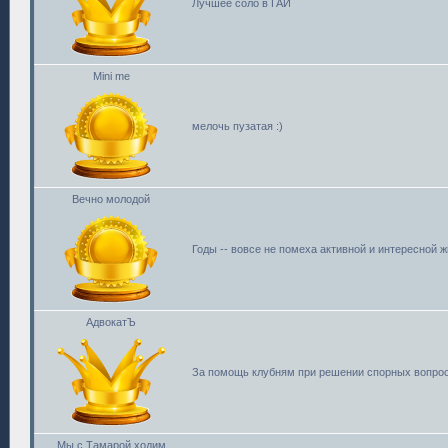
Лучшее соло в ГАИ
Mini me
мелочь пузатая :)
Вечно молодой
Годы -- вовсе не помеха активной и интересной ж
АдвокатЪ
За помощь клубням при решении спорных вопрос
Мы с Тамарой ходим