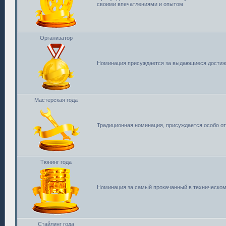
своими впечатлениями и опытом
Организатор
Номинация присуждается за выдающиеся достиже
Мастерская года
Традиционная номинация, присуждается особо о
Тюнинг года
Номинация за самый прокачанный в техническом
Стайлинг года