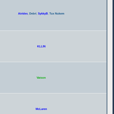
Atrides
,
Debri
,
SykkyB
,
Tux Nukem
KLLIN
Vatson
McLaren