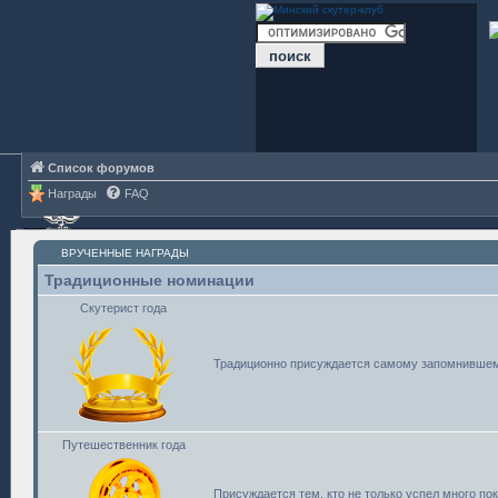
Список форумов
Награды
FAQ
ВРУЧЕННЫЕ НАГРАДЫ
Традиционные номинации
Скутерист года
Традиционно присуждается самому запомнившем
Путешественник года
Присуждается тем, кто не только успел много по