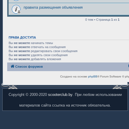
правила размещения объявления
0 тем • Страница
1
из
1
ПРАВА ДОСТУПА
Вы
не можете
начинать темы
Вы
не можете
отвечать на сообщения
Вы
не можете
редактировать свои сообщения
Вы
не можете
удалять свои сообщения
Вы
не можете
добавлять вложения
Список форумов
Создано на основе
phpBB
® Forum Software © ph
Copyright © 2000-2020
scooterclub.by
. При любом использовании
материалов сайта ссылка на источник обязательна.