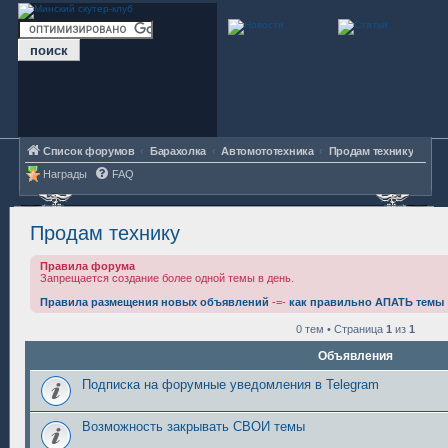
Список форумов
Барахолка
Автомототехника
Продам технику
Награды
FAQ
Продам технику
Правила форума
Запрещается создание более одной темы в день.
Правила размещения новых объявлений
-=-
как правильно АПАТЬ темы
0 тем • Страница
1
из
1
Объявления
Подписка на форумные уведомления в Telegram
Возможность закрывать СВОИ темы