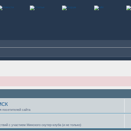
 МСК
ля посетителей сайта
твий с участием Минского скутер-клуба (и не только)