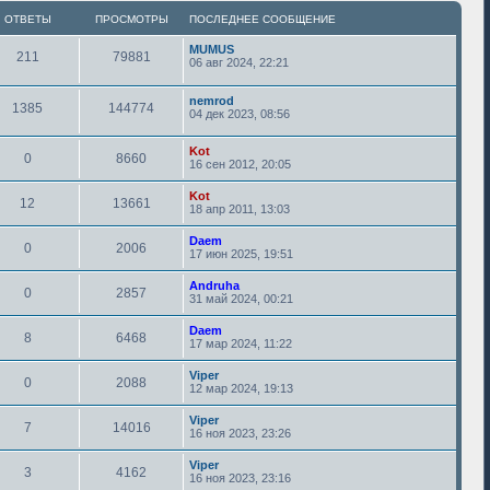
ОТВЕТЫ
ПРОСМОТРЫ
ПОСЛЕДНЕЕ СООБЩЕНИЕ
MUMUS
211
79881
06 авг 2024, 22:21
nemrod
1385
144774
04 дек 2023, 08:56
Kot
0
8660
16 сен 2012, 20:05
Kot
12
13661
18 апр 2011, 13:03
Daem
0
2006
17 июн 2025, 19:51
Andruha
0
2857
31 май 2024, 00:21
Daem
8
6468
17 мар 2024, 11:22
Viper
0
2088
12 мар 2024, 19:13
Viper
7
14016
16 ноя 2023, 23:26
Viper
3
4162
16 ноя 2023, 23:16