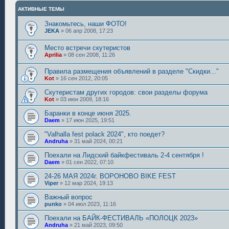
АКТИВНЫЕ ТЕМЫ
Знакомьтесь, наши ФОТО!
JEKA
»
06 апр 2008, 17:23
Место встречи скутеристов
Aprilia
»
08 сен 2008, 11:26
Правила размещения объявлений в разделе "Скидки..."
Kot
»
16 сен 2012, 20:05
Скутеристам других городов: свои разделы форума
Kot
»
03 июн 2009, 18:16
Баранки в конце июня 2025.
Daem
»
17 июн 2025, 19:51
"Valhalla fest polack 2024", кто поедет?
Andruha
»
31 май 2024, 00:21
Поехали на Лидский байкфестиваль 2-4 сентября !
Daem
»
01 сен 2022, 07:10
24-26 МАЯ 2024г. ВОРОНОВО BIKE FEST
Viper
»
12 мар 2024, 19:13
Важный вопрос
punko
»
04 июл 2023, 11:16
Поехали на БАЙК-ФЕСТИВАЛЬ «ПОЛОЦК 2023»
Andruha
»
21 май 2023, 09:50