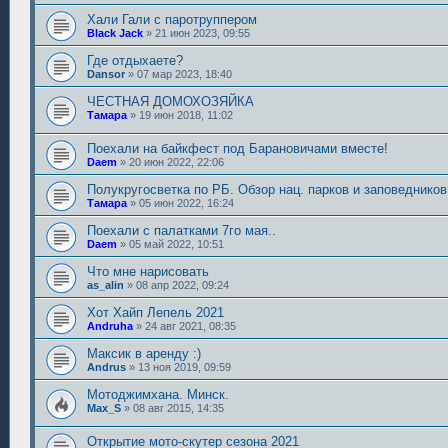
Хали Гали с паротруппером
Black Jack
»
21 июн 2023, 09:55
Где отдыхаете?
Dansor
»
07 мар 2023, 18:40
ЧЕСТНАЯ ДОМОХОЗЯЙКА
Тамара
»
19 июн 2018, 11:02
Поехали на байкфест под Барановичами вместе!
Daem
»
20 июн 2022, 22:06
Полукругосветка по РБ. Обзор нац. парков и заповедников
Тамара
»
05 июн 2022, 16:24
Поехали с палатками 7го мая..
Daem
»
05 май 2022, 10:51
Что мне нарисовать
as_alin
»
08 апр 2022, 09:24
Хот Хайп Лепель 2021
Andruha
»
24 авг 2021, 08:35
Максик в аренду :)
Andrus
»
13 ноя 2019, 09:59
Мотоджимхана. Минск.
Max_S
»
08 авг 2015, 14:35
Открытие мото-скутер сезона 2021