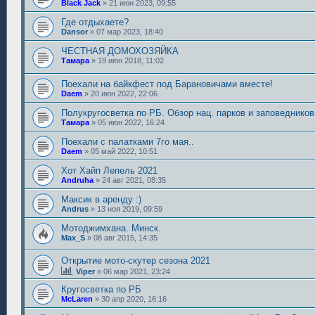
Black Jack
»
21 июн 2023, 09:55
Где отдыхаете?
Dansor
»
07 мар 2023, 18:40
ЧЕСТНАЯ ДОМОХОЗЯЙКА
Тамара
»
19 июн 2018, 11:02
Поехали на байкфест под Барановичами вместе!
Daem
»
20 июн 2022, 22:06
Полукругосветка по РБ. Обзор нац. парков и заповедников
Тамара
»
05 июн 2022, 16:24
Поехали с палатками 7го мая..
Daem
»
05 май 2022, 10:51
Хот Хайп Лепель 2021
Andruha
»
24 авг 2021, 08:35
Максик в аренду :)
Andrus
»
13 ноя 2019, 09:59
Мотоджимхана. Минск.
Max_S
»
08 авг 2015, 14:35
Открытие мото-скутер сезона 2021
Viper
»
06 мар 2021, 23:24
Кругосветка по РБ
McLaren
»
30 апр 2020, 16:16