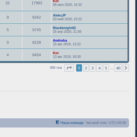
Kot
32
17993
06 июл 2020, 16:32
AleksJP
9
8342
03 май 2020, 23:22
Blackknight82
5
9745
25 апр 2020, 21:56
Andruha
0
8228
15 авг 2019, 13:22
Kot
4
8454
13 авг 2019, 18:30
Страница
1
из
40
1
2
3
4
5
40
Сле
988 тем
…
Наша команда
Часовой пояс:
UTC+03:00