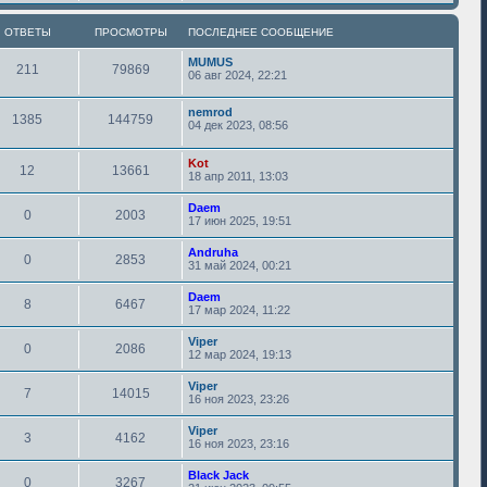
ОТВЕТЫ
ПРОСМОТРЫ
ПОСЛЕДНЕЕ СООБЩЕНИЕ
MUMUS
211
79869
06 авг 2024, 22:21
nemrod
1385
144759
04 дек 2023, 08:56
Kot
12
13661
18 апр 2011, 13:03
Daem
0
2003
17 июн 2025, 19:51
Andruha
0
2853
31 май 2024, 00:21
Daem
8
6467
17 мар 2024, 11:22
Viper
0
2086
12 мар 2024, 19:13
Viper
7
14015
16 ноя 2023, 23:26
Viper
3
4162
16 ноя 2023, 23:16
Black Jack
0
3267