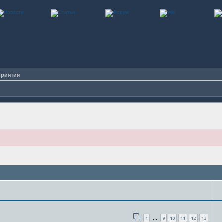
приятия
1
9
10
11
12
13
…