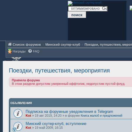
Список форумов
Минский скутер-клуб
Поездки, путешествия, меро
Награды
FAQ
Поездки, путешествия, мероприятия
Правила форума
В этом разделе допустим умеренный оффтопик, недопустим пустой флуд.
ОБЪЯВЛЕНИЯ
Подписка на форумные уведомления в Telegram
Kot
»
19 авг 2019, 14:20
» в форуме
Книга жалоб и предложений
Минский скутер-клуб, вступление
Kot
»
19 май 2009, 16:15