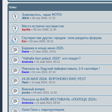
ТЕМЫ
Знакомьтесь, наши ФОТО!
JEKA
»
06 апр 2008, 17:23
Место встречи скутеристов
Aprilia
»
08 сен 2008, 11:26
Скутеристам других городов: свои разделы форума
Kot
»
03 июн 2009, 18:16
Баранки в конце июня 2025.
Daem
»
17 июн 2025, 19:51
"Valhalla fest polack 2024", кто поедет?
Andruha
»
31 май 2024, 00:21
Поехали на Лидский байкфестиваль 2-4 сентября !
Daem
»
01 сен 2022, 07:10
24-26 МАЯ 2024г. ВОРОНОВО BIKE FEST
Viper
»
12 мар 2024, 19:13
Важный вопрос
punko
»
04 июл 2023, 11:16
Поехали на БАЙК-ФЕСТИВАЛЬ «ПОЛОЦК 2023»
Andruha
»
21 май 2023, 09:50
Хали Гали с паротруппером