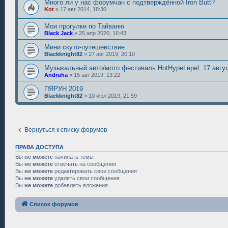
Много ли у нас форумчан с подтверждённой Iron Butt?
Kot
»
17 авг 2014, 18:30
Мои прогулки по Тайваню
Black Jack
»
25 апр 2020, 16:43
Мини скуто-путешевствие
Blackknight82
»
27 авг 2019, 20:10
Музыкальный авто/мото фестиваль HotHypeLepel. 17 авгус
Andruha
»
15 авг 2019, 13:22
ПЯРУН 2019
Blackknight82
»
10 июл 2019, 21:59
Вернуться к списку форумов
ПРАВА ДОСТУПА
Вы
не можете
начинать темы
Вы
не можете
отвечать на сообщения
Вы
не можете
редактировать свои сообщения
Вы
не можете
удалять свои сообщения
Вы
не можете
добавлять вложения
Список форумов