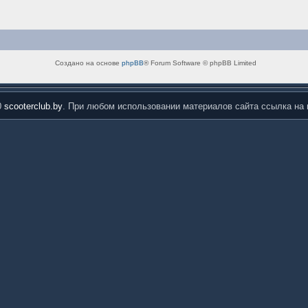
Создано на основе
phpBB
® Forum Software © phpBB Limited
0
scooterclub.by
. При любом использовании материалов сайта ссылка на 