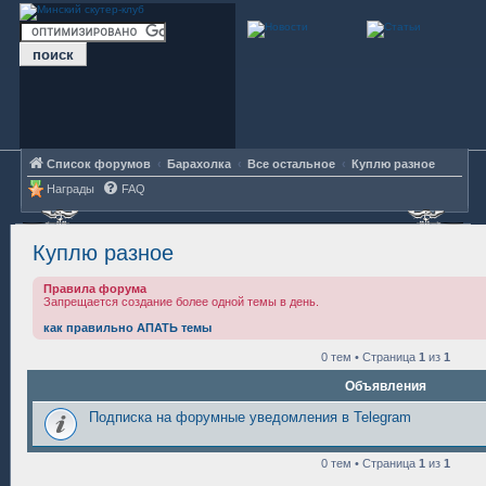
Список форумов
Барахолка
Все остальное
Куплю разное
Награды
FAQ
Куплю разное
Правила форума
Запрещается создание более одной темы в день.
как правильно АПАТЬ темы
0 тем • Страница
1
из
1
Объявления
Подписка на форумные уведомления в Telegram
0 тем • Страница
1
из
1