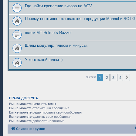
Где найти крепление визора на AGV
Почему негативно отзываются о продукции Mannol и SCT
шлем MT Helmets Razzor
Шлем модуляр: плюсы и минусы.
У кого какой шлем :)
1
2
3
4
Сл
98 тем
ПРАВА ДОСТУПА
Вы
не можете
начинать темы
Вы
не можете
отвечать на сообщения
Вы
не можете
редактировать свои сообщения
Вы
не можете
удалять свои сообщения
Вы
не можете
добавлять вложения
Список форумов