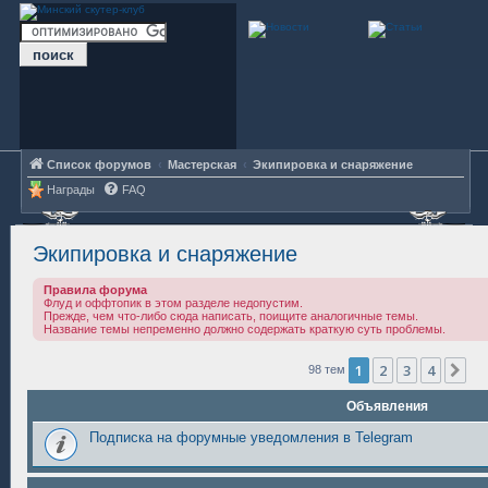
Список форумов
Мастерская
Экипировка и снаряжение
Награды
FAQ
Экипировка и снаряжение
Правила форума
Флуд и оффтопик в этом разделе недопустим.
Прежде, чем что-либо сюда написать, поищите аналогичные темы.
Название темы непременно должно содержать краткую суть проблемы.
1
2
3
4
Сл
98 тем
Объявления
Подписка на форумные уведомления в Telegram