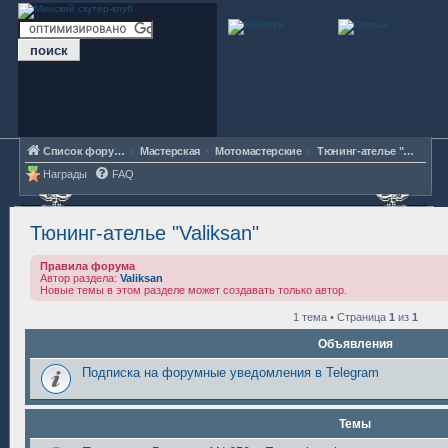
Список форумов
Мастерская
Мотомастерские
Тюнинг-ателье "Valiksan"
Награды
FAQ
Тюнинг-ателье "Valiksan"
Правила форума
Автор раздела:
Valiksan
Новые темы в этом разделе может создавать только автор.
1 тема • Страница
1
из
1
Объявления
Подписка на форумные уведомления в Telegram
Темы