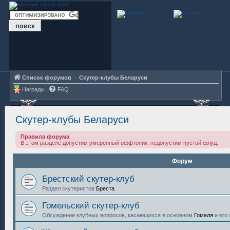
Список форумов
Скутер-клубы Беларуси
Награды
FAQ
Скутер-клубы Беларуси
Правила форума
В этом разделе допустим умеренный оффтопик, недопустим пустой флуд.
Форум
Брестский скутер-клуб
Раздел скутеристов
Бреста
Гомельский скутер-клуб
Обсуждение клубных вопросов, касающихся в основном
Гомеля
и его