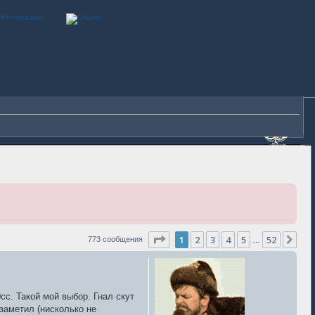
Страница
1
из
52
1
2
3
4
5
52
Сле
773 сообщения
…
cc. Такой мой выбор. Гнал скут
заметил (нисколько не