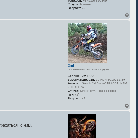
Телефон:
+375256370349
Откуда:
Гомель
Возраст:
32
В
е
р
н
у
т
ь
с
я
к
н
а
Oml
ч
постоянный житель форума
а
л
Сообщения:
1823
у
Зарегистрирован:
29 июл 2010, 17:39
Аппарат:
Suzuki "V-Strom" DL650A, KTM
250 XCF-W
Откуда:
Минск-сити, серебронкс
Пол:
Возраст:
41
В
е
р
н
у
рахаться" с ним.
т
ь
с