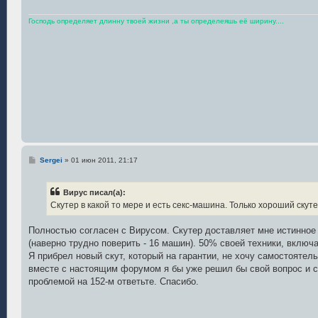
н
и
е
Господь определяет длинну твоей жизни ,а ты определеяшь её ширину....
С
Sergei
»
01 июн 2011, 21:17
о
о
б
Вирус писал(а):
щ
е
Скутер в какой то мере и есть секс-машина. Только хороший скут
н
и
е
Полностью согласен с Вирусом. Скутер доставляет мне истинное 
(наверно трудно поверить - 16 машин). 50% своей техники, включа
Я прибрел новый скут, который на гарантии, не хочу самостоятел
вместе с настоящим форумом я бы уже решил бы свой вопрос и 
проблемой на 152-м ответьте. Спасибо.