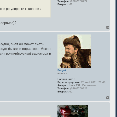
Телефон:
(029)7750922
Возраст:
62
осле регулировки клапанов и
 сервисе)?
В
е
р
н
у
нудно, зная он может ехать
т
роде бы как в вариаторе. Может
ь
с
мят ролики(грузики) вариатора и
я
к
н
а
Sergei
ч
новичок
а
л
Сообщения:
6
у
Зарегистрирован:
25 май 2011, 21:40
Аппарат:
Hors 152, Смолевичи
Телефон:
(029)7750922
Возраст:
62
В
е
р
н
у
т