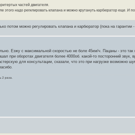
притертых частей двигателя.
после этого надо регилировать клапана и можно крутануть карбюратор еще. И п
лько потом можно регулировать клапана и карбюратор (пока на гарантии -
ьно. Езжу с максимальной скоростью не боле 45км/ч. Пацаны - это так 
ал при оборотах двигателя более 4000об. какой-то посторонний звук, в
астерскую для консультации, сказали, что это при нагрузке возможно шу
пасибо.
ь 2 раза.