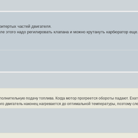
ритертых частей двигателя.
после этого надо регилировать клапана и можно крутануть карбюратор еще
полнительную подачу топлива. Когда мотор прогреется обороты падают. Ехат
го двигатель наконец нагревается до оптимальной температуры, поэтому сл