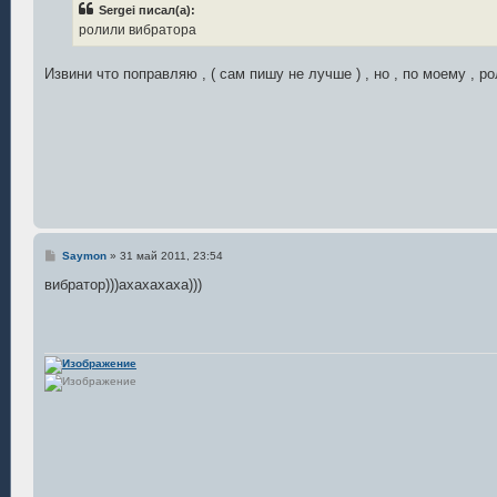
Sergei писал(а):
щ
е
ролили вибратора
н
и
е
Извини что поправляю , ( сам пишу не лучше ) , но , по моему , ро
С
Saymon
»
31 май 2011, 23:54
о
о
вибратор)))ахахахаха)))
б
щ
е
н
и
е