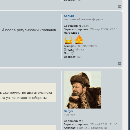
В
е
р
Хельги
н
постоянный житель форума
у
Сообщения:
2634
т
Зарегистрирован:
20 мар 2006, 23:15
. И после регулировки клапанов
ь
Награды:
3
с
я
к
Телефон:
80295569969
н
Откуда:
Минск
а
Пол:
ч
Возраст:
43
а
л
В
у
е
р
н
у
т
ь
с
ь уже можно, но двигатель пока
я
егка увеличиваются обороты.
к
н
а
Sergei
ч
новичок
а
л
Сообщения:
6
у
Зарегистрирован:
25 май 2011, 21:40
Аппарат:
Hors 152, Смолевичи