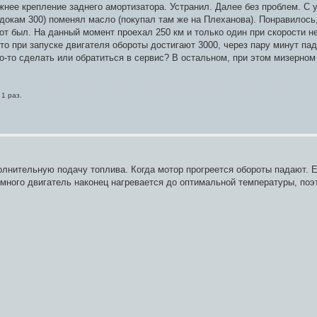
жнее крепление заднего амортизатора. Устранил. Далее без проблем. С 
докам 300) поменял масло (покупал там же на Плеханова). Понравилось, 
от был. На данный момент проехал 250 км и только один при скорости не
то при запуске двигателя обороты достигают 3000, через пару минут па
то-то сделать или обратиться в сервис? В остальном, при этом мизерном
.
 1 раз.
полнительную подачу топлива. Когда мотор прогреется обороты падают. 
емного двигатель наконец нагревается до оптимальной температуры, по