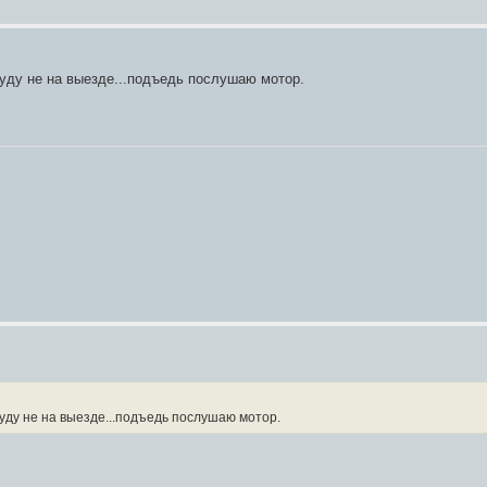
 буду не на выезде...подъедь послушаю мотор.
 буду не на выезде...подъедь послушаю мотор.