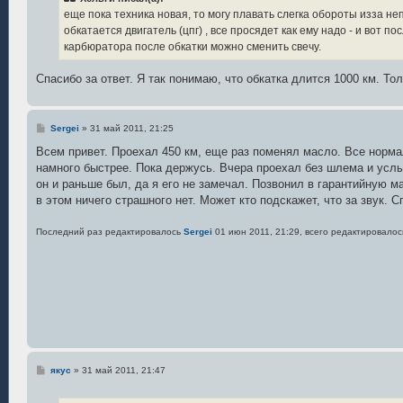
еще пока техника новая, то могу плавать слегка обороты изза не
обкатается двигатель (цпг) , все просядет как ему надо - и вот 
карбюратора после обкатки можно сменить свечу.
Спасибо за ответ. Я так понимаю, что обкатка длится 1000 км. То
С
Sergei
»
31 май 2011, 21:25
о
о
Всем привет. Проехал 450 км, еще раз поменял масло. Все нормал
б
намного быстрее. Пока держусь. Вчера проехал без шлема и услыш
щ
е
он и раньше был, да я его не замечал. Позвонил в гарантийную м
н
в этом ничего страшного нет. Может кто подскажет, что за звук. С
и
е
Последний раз редактировалось
Sergei
01 июн 2011, 21:29, всего редактировалос
С
якус
»
31 май 2011, 21:47
о
о
б