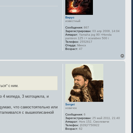
я
к
н
а
Вирус
ч
известный
а
л
Сообщения:
867
у
Зарегистрирован:
03 апр 2008, 14:04
Аппарат:
Yamaha jog 90 >Honda
panteon 125 i > scarabeo 500 i
Телефон:
2552617
Откуда:
Минск
Возраст:
47
В
е
р
н
у
т
ь
с
ься" с ним.
я
к
 4 мопеда, 3 мотоцикла, и
н
а
Sergei
ч
 думаю, что самостоятельно или
новичок
а
сталкивался с вышеописанной
л
Сообщения:
6
у
Зарегистрирован:
25 май 2011, 21:40
Аппарат:
Hors 152, Смолевичи
Телефон:
(029)7750922
Возраст:
62