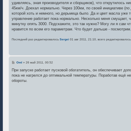
е
удивляясь, зная производителя и сборщиков), что открутилось ни
н
45км/ч. Доехал нормально. Через 100км, по своей инициативе (по 
и
е
которой хоть и немного, но дерьмеца было. Да и цвет масла уже т
управление работает пока нормально. Несколько меня смущает, ч
минутку опять 3000. Подскажите, это так нужно? Могу ли я сам ч
нравится по всем его параметрам. Что будет дальше - посмотрим
Последний раз редактировалось
Sergei
01 авг 2011, 21:10, всего редактировалось
С
Oml
»
26 май 2011, 00:52
о
о
При запуске работает пусковой обогатитель, он обеспечивает до
б
пока не нагрелся до оптимальной температуры. Поработав ещё н
щ
е
обороты.
н
и
е