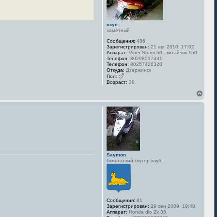
ь
с
я
к
якус
заметный
н
а
Сообщения:
486
ч
Зарегистрирован:
21 авг 2010, 17:02
а
Аппарат:
Viper Storm 50 , китайчик 150
л
Телефон:
80298517331
Телефон:
80257426320
у
Откуда:
Дзержинск
Пол:
Возраст:
38
В
е
р
н
у
т
ь
с
я
к
Saymon
н
Гомельский скутер-клуб
а
ч
а
л
у
Сообщения:
81
Зарегистрирован:
29 сен 2009, 19:48
Аппарат:
Honda dio Zx 35