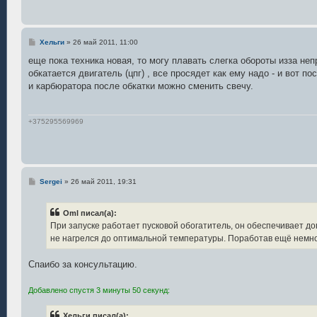
С
Хельги
»
26 май 2011, 11:00
о
о
еще пока техника новая, то могу плавать слегка обороты изза неп
б
обкатается двигатель (цпг) , все просядет как ему надо - и вот 
щ
е
и карбюратора после обкатки можно сменить свечу.
н
и
е
+375295569969
С
Sergei
»
26 май 2011, 19:31
о
о
б
Oml писал(а):
щ
е
При запуске работает пусковой обогатитель, он обеспечивает до
н
не нагрелся до оптимальной температуры. Поработав ещё немно
и
е
Спаибо за консультацию.
Добавлено спустя 3 минуты 50 секунд:
Хельги писал(а):