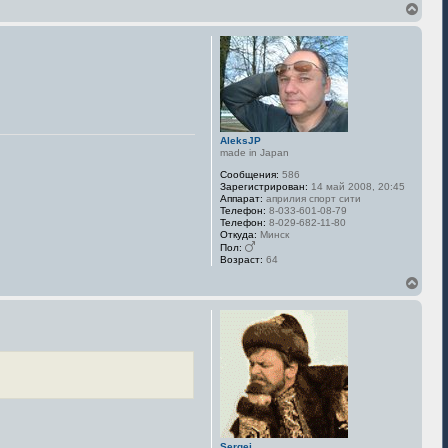
В
е
р
н
у
т
ь
с
я
к
AleksJP
н
made in Japan
а
Сообщения:
586
ч
Зарегистрирован:
14 май 2008, 20:45
а
Аппарат:
априлия спорт сити
л
Телефон:
8-033-601-08-79
у
Телефон:
8-029-682-11-80
Откуда:
Минск
Пол:
Возраст:
64
В
е
р
н
у
т
ь
с
я
к
н
а
Sergei