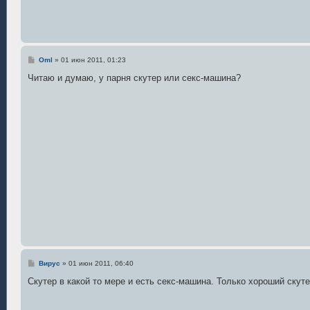
С
Oml
»
01 июн 2011, 01:23
о
о
Читаю и думаю, у парня скутер или секс-машина?
б
щ
е
н
и
е
С
Вирус
»
01 июн 2011, 06:40
о
о
Скутер в какой то мере и есть секс-машина. Только хороший скут
б
щ
е