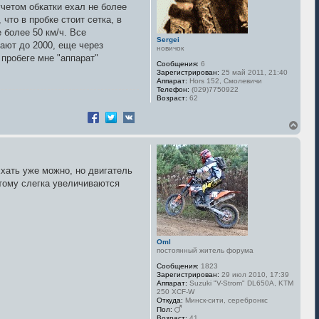
учетом обкатки ехал не более
что в пробке стоит сетка, в
 более 50 км/ч. Все
Sergei
дают до 2000, еще через
новичок
 пробеге мне "аппарат"
Сообщения:
6
Зарегистрирован:
25 май 2011, 21:40
Аппарат:
Hors 152, Смолевичи
Телефон:
(029)7750922
Возраст:
62
В
е
р
н
у
Ехать уже можно, но двигатель
т
этому слегка увеличиваются
ь
с
я
к
н
а
Oml
ч
постоянный житель форума
а
л
Сообщения:
1823
у
Зарегистрирован:
29 июл 2010, 17:39
Аппарат:
Suzuki "V-Strom" DL650A, KTM
250 XCF-W
Откуда:
Минск-сити, серебронкс
Пол:
Возраст:
41