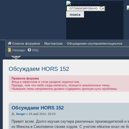
Список форумов
Мастерская
Обсуждение скутеров/мотоциклов
Награды
FAQ
Обсуждаем HORS 152
Правила форума
Флуд и оффтопик в этом разделе недопустим.
Прежде, чем что-либо сюда написать, поищите аналогичные темы.
Название темы непременно должно содержать краткую суть проблемы.
Обсуждаем HORS 152
С
Sergei
»
25 май 2011, 23:23
о
о
Привет всем. Долго изучая скутера различных производителей и м
б
из Минска в Смолевичи своим ходом. С учетом обкатки ехал не бо
щ