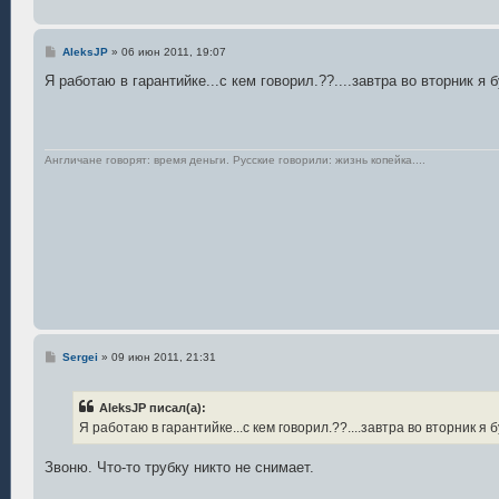
С
AleksJP
»
06 июн 2011, 19:07
о
о
Я работаю в гарантийке...с кем говорил.??....завтра во вторник я
б
щ
е
н
и
е
Англичане говорят: время деньги. Русские говорили: жизнь копейка....
С
Sergei
»
09 июн 2011, 21:31
о
о
б
AleksJP писал(а):
щ
е
Я работаю в гарантийке...с кем говорил.??....завтра во вторник я
н
и
е
Звоню. Что-то трубку никто не снимает.