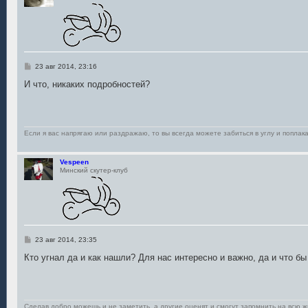
С
23 авг 2014, 23:16
о
о
И что, никаких подробностей?
б
щ
е
н
и
е
Если я вас напрягаю или раздражаю, то вы всегда можете забиться в углу и поплака
Vespeen
Минский скутер-клуб
С
23 авг 2014, 23:35
о
о
Кто угнал да и как нашли? Для нас интересно и важно, да и что б
б
щ
е
н
и
е
Сделав добро можешь и не заметить, а другие оценят и смогут запомнить на всю ж