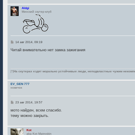
Aldgi
Минский скутер-клуб
С
14 авг 2014, 09:19
о
о
Читай внимательно нет замка зажигания
б
щ
е
н
и
е
[*]
На скутерах ездят морально устойчивые люди, неподвластные чужим некомп
EV_GEN 777
новичок
С
23 авг 2014, 19:57
о
о
мото найден, всем спасибо.
б
тему можно закрыть.
щ
е
н
и
Kot
е
aka Kot Matroskin