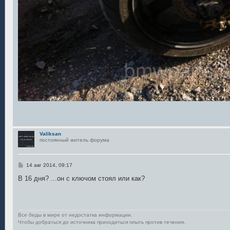
Valiksan
постоянный житель форума
С
14 авг 2014, 09:17
о
о
В 16 дня? ...он с ключом стоял или как?
б
щ
е
н
и
е
Все беды в мире от недостатка информации.
Чтобы добраться до источника приходиться плыть против течения.