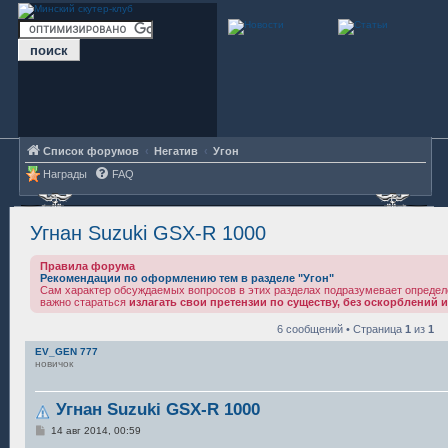
Список форумов
Негатив
Угон
Награды
FAQ
Угнан Suzuki GSX-R 1000
Правила форума
Рекомендации по оформлению тем в разделе "Угон"
Сам характер обсуждаемых вопросов в этих разделах подразумевает определ
важно стараться
излагать свои претензии по существу, без оскорблений и
6 сообщений • Страница
1
из
1
EV_GEN 777
новичок
Угнан Suzuki GSX-R 1000
С
14 авг 2014, 00:59
о